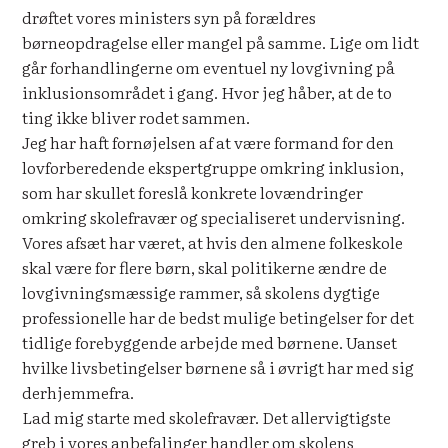
drøftet vores ministers syn på forældres
børneopdragelse eller mangel på samme. Lige om lidt
går forhandlingerne om eventuel ny lovgivning på
inklusionsområdet i gang. Hvor jeg håber, at de to
ting ikke bliver rodet sammen.
Jeg har haft fornøjelsen af at være formand for den
lovforberedende ekspertgruppe omkring inklusion,
som har skullet foreslå konkrete lovændringer
omkring skolefravær og specialiseret undervisning.
Vores afsæt har været, at hvis den almene folkeskole
skal være for flere børn, skal politikerne ændre de
lovgivningsmæssige rammer, så skolens dygtige
professionelle har de bedst mulige betingelser for det
tidlige forebyggende arbejde med børnene. Uanset
hvilke livsbetingelser børnene så i øvrigt har med sig
derhjemmefra.
Lad mig starte med skolefravær. Det allervigtigste
greb i vores anbefalinger handler om skolens