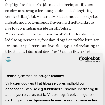
forpligtelse til at arbejde med det læringsmiljø, som
en elev med svag eller manglende skoletilknytning
vender tilbage til. Vi har udviklet en model for styrket
indsats mod bekymrende fravær med helt konkrete
nye lovgivningsmæssige forpligtelser.
Mens modellen betyder nye forpligtelser for skolens
ledelse og personale, foreslår vi også en række lettelser.
De handler primært om, hvordan sygeundervisning er
tilrettelagt. I dag skal der efter 15 dages fravær i et
kvartal så vidt muligt tilbydes sygeundervisning af
faglæreren i barnets hjem. Det er virkelig svært i
virkelighedens verden. Så vi foreslår, at
fraværsundervisning kan varetages af andre end
Denne hjemmeside bruger cookies
elevens egne lærere, kan foregå på små hold og også
Vi bruger cookies til at tilpasse vores indhold og
online.
annoncer, til at vise dig funktioner til sociale medier og til
Det andet område, som ekspertgruppen har
at analysere vores trafik. Vi deler også oplysninger om
beskæftiget sig med, er specialiseret undervisning. De
din brug af vores hjemmeside med vores partnere inden
nuværende regler binder for mange resurser til