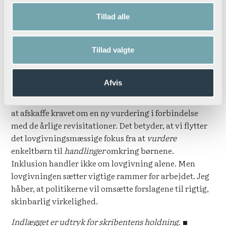
stilles også krav om opfølgning mindst hver tredje
Tillad alle
måned, og PPR skal inddrages, hvis der ikke er viden
og kapacitet på skolen til at arbejde med
problemstillingen.
Tillad valgte
Fælles for vores forslag er, at der skal bruges flere
resurser på det tidlige forebyggende arbejde. Til
Afvis
gengæld foreslår vi at lette arbejdet med de
pædagogisk-psykologiske vurderinger, herunder også
at afskaffe kravet om en ny vurdering i forbindelse
med de årlige revisitationer. Det betyder, at vi flytter
det lovgivningsmæssige fokus fra at
vurdere
enkeltbørn til
handlinger
omkring børnene.
Inklusion handler ikke om lovgivning alene. Men
lovgivningen sætter vigtige rammer for arbejdet. Jeg
håber, at politikerne vil omsætte forslagene til rigtig,
skinbarlig virkelighed.
Indlægget er udtryk for skribentens holdning.