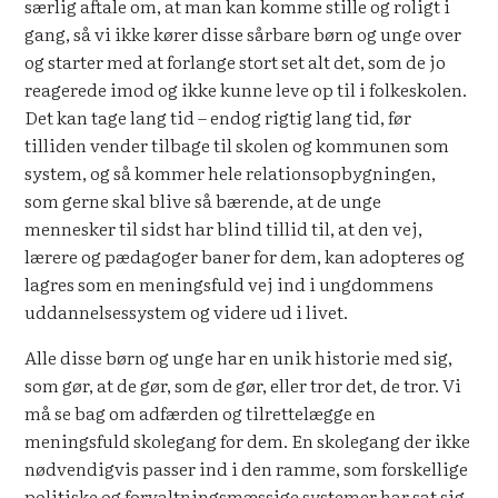
særlig aftale om, at man kan komme stille og roligt i
gang, så vi ikke kører disse sårbare børn og unge over
og starter med at forlange stort set alt det, som de jo
reagerede imod og ikke kunne leve op til i folkeskolen.
Det kan tage lang tid – endog rigtig lang tid, før
tilliden vender tilbage til skolen og kommunen som
system, og så kommer hele relationsopbygningen,
som gerne skal blive så bærende, at de unge
mennesker til sidst har blind tillid til, at den vej,
lærere og pædagoger baner for dem, kan adopteres og
lagres som en meningsfuld vej ind i ungdommens
uddannelsessystem og videre ud i livet.
Alle disse børn og unge har en unik historie med sig,
som gør, at de gør, som de gør, eller tror det, de tror. Vi
må se bag om adfærden og tilrettelægge en
meningsfuld skolegang for dem. En skolegang der ikke
nødvendigvis passer ind i den ramme, som forskellige
politiske og forvaltningsmæssige systemer har sat sig