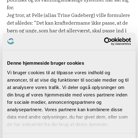
for.
Jeg tror, at Pelle (alias Trine Gadeberg) ville formulere
det således: ”Det kan kraftedermame ikke passe, at de
børn og unge, som har det allerværst, skal passe ind i
de forpulede kasser, som nogle intetanende politikere
har sat sig for, at alle børn skal passe ind i. Skal de nu
komme her og ødelægge børns liv, når de nu ikke kan
holde ud at gå i den forpulede skole, de må sgu da nok
Denne hjemmeside bruger cookies
kunne se, at de har brug for noget helt andet!”
Vi bruger cookies til at tilpasse vores indhold og
Det er satire, og mit budskab er nok lidt mere stuerent.
annoncer, til at vise dig funktioner til sociale medier og til
Jeg tænker, at vi med mulighed for frisættelse af
at analysere vores trafik. Vi deler også oplysninger om
folkeskolen skal finde andre veje for de børn og unge
din brug af vores hjemmeside med vores partnere inden
mennesker, som kan noget andet, og som bestemt ikke
for sociale medier, annonceringspartnere og
synes, det er rart at blive målt og vejet i form af
analysepartnere. Vores partnere kan kombinere disse
karakterer og eksamener, men i stedet arbejde os hen
data med andre oplysninger, du har givet dem, eller som
imod en måde at måle dem på, som er værdifuld i
de har indsamlet fra din brug af deres tjenester.
forhold til deres hele liv.