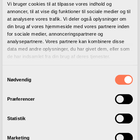
kan være værd at holde fast i.
Vi bruger cookies til at tilpasse vores indhold og
annoncer, til at vise dig funktioner til sociale medier og til
at analysere vores trafik. Vi deler også oplysninger om
Vært: Marie Begtrup, producer og lyd: Søren Prehn
din brug af vores hjemmeside med vores partnere inden
for sociale medier, annonceringspartnere og
analysepartnere. Vores partnere kan kombinere disse
Lyt på Apple Podcast
data med andre oplysninger, du har givet dem, eller som
de har indsamlet fra din brug af deres tjenester.
Samtykkevalg
Lyt på Spotify Podcast
Nødvendig
Præferencer
Statistik
Hør flere podcasts
Marketing