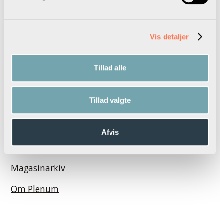
Se oversigt over alle podcast episoder
Alle podcasts
Vis detaljer
Tillad alle
Tillad valgte
Vil du være anmelder?
Afvis
Podcast
Magasinarkiv
Om Plenum