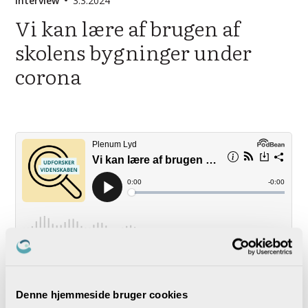
Interview
3.3.2024
Vi kan lære af brugen af
skolens bygninger under
corona
Vi kan lære af brugen af bygninger under corona.
Forsker Rikke Skovgaard Nielsen indvier os i, hvordan
Denne hjemmeside bruger cookies
nogle af de ændringer, der kom af nød under corona,