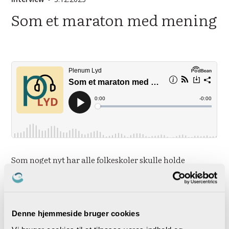
Som et maraton med mening
Som noget nyt har alle folkeskoler skulle holde
udviklingssamtaler med kommunen. Der er få
formelle krav og høj grad af frihed til at tilrettelægge
samtalerne, og det er meget forskelligt, hvordan de er
grebet an. Skoleleder på Randersgade Skole i
Denne hjemmeside bruger cookies
København, Lotte Kragh Thomsen, fortæller om