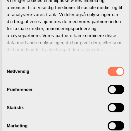
Vi bruger cookies til at tilpasse vores indhold og
hendes erfaringer og oplevelser med samtaleformatet.
annoncer, til at vise dig funktioner til sociale medier og til
at analysere vores trafik. Vi deler også oplysninger om
Tilrettelagt af Marie Begtrup
din brug af vores hjemmeside med vores partnere inden
for sociale medier, annonceringspartnere og
analysepartnere. Vores partnere kan kombinere disse
Lyt på Apple Podcast
data med andre oplysninger, du har givet dem, eller som
de har indsamlet fra din brug af deres tjenester.
Lyt på Spotify Podcast
Samtykkevalg
Nødvendig
Præferencer
Statistik
Hør flere podcasts
Marketing