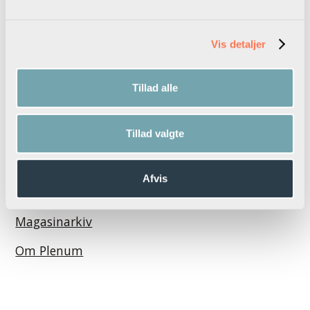
Se oversigt over alle podcast episoder
Alle podcasts
Vis detaljer
Tillad alle
Tillad valgte
Vil du være anmelder?
Afvis
Podcast
Magasinarkiv
Om Plenum