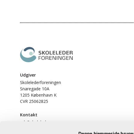
Udgiver
Skolelederforeningen
Snaregade 10A
1205 København K
CVR 25062825
Kontakt
mb@skolelederne.org
Denne hjemmeside bruger