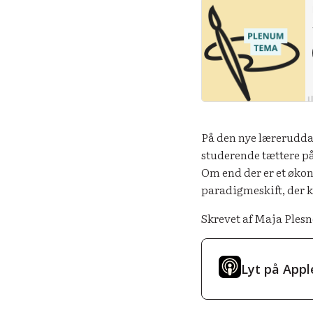
På den nye læreruddan
studerende tættere på
Om end der er et økon
paradigmeskift, der k
Skrevet af Maja Plesn
Lyt på Appl