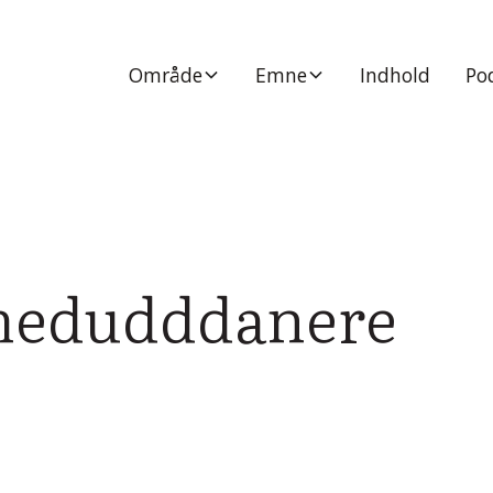
Område
Emne
Indhold
Po
 medudddanere