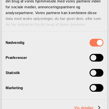
din brug af vores hjemmeside med vores partnere inden
for sociale medier, annonceringspartnere og
analysepartnere. Vores partnere kan kombinere disse
data med andre oplysninger, du har givet dem, eller som
de har indsamlet fra din brug af deres tjenester.
Samtykkevalg
Om Christian Nyvang
Nødvendig
Qvick
Præferencer
Christian Nyvang Qvick er partner i
konsulentvirksomheden LEAD og forfatter til
Statistik
flere ledelsesbøger – senest bogen: “Er der
nogen hjemme i strategihuset? Sæt retning
med vision, mission, værdier og strategier”,
Marketing
som udkom i maj 2023, og som artiklens
pointer stammer fra.
Vis detaljer