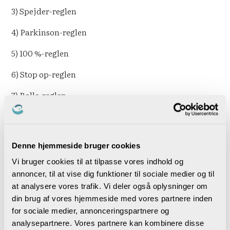
3) Spejder-reglen
4) Parkinson-reglen
5) 100 %-reglen
6) Stop op-reglen
7) Rolle-reglen
Med praksiseksempler gennemgås reglerne i en
komprimeret form. På en enkelt gennemlæsning
ændrer man hverken mødekultur eller indgroede
Denne hjemmeside bruger cookies
vaner, så den væsentlige opfordring fra forfatteren er
Vi bruger cookies til at tilpasse vores indhold og
at dele opmærksomhedspunkter og eventuelle nye
annoncer, til at vise dig funktioner til sociale medier og til
ideer med kolleger, ledere og andre, man holder møder
at analysere vores trafik. Vi deler også oplysninger om
med. Og med kvalitativ og effektiv mødeafholdelse
din brug af vores hjemmeside med vores partnere inden
kan man måske også slutte før den aftalte tid. Seks
for sociale medier, annonceringspartnere og
minutter sparet mødetid er jo alligevel 900 sparede
analysepartnere. Vores partnere kan kombinere disse