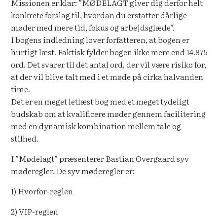
Missionen er klar: ”MØDELAGT giver dig derfor helt
konkrete forslag til, hvordan du erstatter dårlige
møder med mere tid, fokus og arbejdsglæde”.
I bogens indledning lover forfatteren, at bogen er
hurtigt læst. Faktisk fylder bogen ikke mere end 14.875
ord. Det svarer til det antal ord, der vil være risiko for,
at der vil blive talt med i et møde på cirka halvanden
time.
Det er en meget letlæst bog med et meget tydeligt
budskab om at kvalificere møder gennem facilitering
med en dynamisk kombination mellem tale og
stilhed.
I ”Mødelagt” præsenterer Bastian Overgaard syv
møderegler. De syv møderegler er:
1) Hvorfor-reglen
2) VIP-reglen