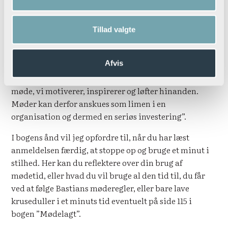
man er en del af.
Tillad valgte
Bastian Overgaard skriver i bogen:
”Et effektivt møde handler om mere end bare
Afvis
effektivitet og resultater. Det handler også om at skabe
forståelse, tillid og sammenhold. Det er i det gode
møde, vi motiverer, inspirerer og løfter hinanden.
Møder kan derfor anskues som limen i en
organisation og dermed en seriøs investering”.
I bogens ånd vil jeg opfordre til, når du har læst
anmeldelsen færdig, at stoppe op og bruge et minut i
stilhed. Her kan du reflektere over din brug af
mødetid, eller hvad du vil bruge al den tid til, du får
ved at følge Bastians møderegler, eller bare lave
kruseduller i et minuts tid eventuelt på side 115 i
bogen ”Mødelagt”.