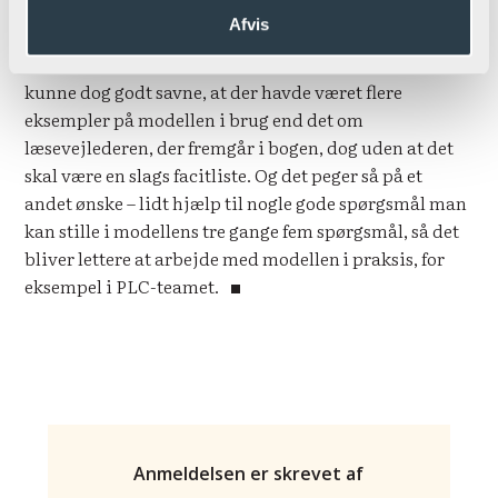
er det en bog, alle ledere (og ressourcepersoner) bør
Afvis
læse og anvende for at skabe mere klarhed over det
spørgsmål, som ressourcepersoner er svaret på. Jeg
kunne dog godt savne, at der havde været flere
eksempler på modellen i brug end det om
læsevejlederen, der fremgår i bogen, dog uden at det
skal være en slags facitliste. Og det peger så på et
andet ønske – lidt hjælp til nogle gode spørgsmål man
kan stille i modellens tre gange fem spørgsmål, så det
bliver lettere at arbejde med modellen i praksis, for
eksempel i PLC-teamet.
Anmeldelsen er skrevet af