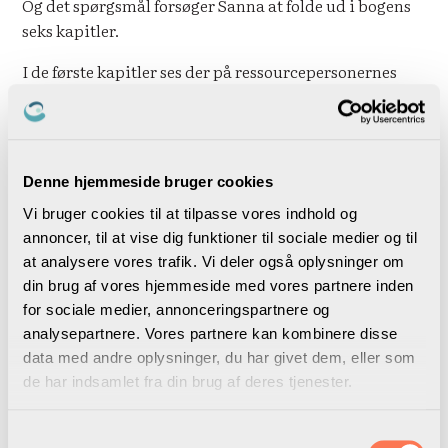
Og det spørgsmål forsøger Sanna at folde ud i bogens
seks kapitler.
I de første kapitler ses der på ressourcepersonernes
historie, både i den engelsksprogede og skandinaviske
forskningslitteratur samt den danske
praksislitteratur. Herefter bliver bogen mere teoretisk
og kigger i kapitel 3-5 på en række temaer, der belyser
Denne hjemmeside bruger cookies
ressourcepersonens multifunktionalitet,
Vi bruger cookies til at tilpasse vores indhold og
organisatoriske strategi og hyperorientering. Her skal
annoncer, til at vise dig funktioner til sociale medier og til
man holde tungen lige i munden, da det er her, Sanna
at analysere vores trafik. Vi deler også oplysninger om
udfolder sin empiri og opbygger den teoretiske
din brug af vores hjemmeside med vores partnere inden
ramme, der leder frem til modellen i bogens kapitel 6.
for sociale medier, annonceringspartnere og
Her bliver rammen samlet til et overordnet blik på
analysepartnere. Vores partnere kan kombinere disse
ressourcepersonen i et organisatorisk, rolle- og
data med andre oplysninger, du har givet dem, eller som
personniveau.
de har indsamlet fra din brug af deres tjenester.
For hvert af disse niveauer kan man nemlig forholde
sig til både et hvad, hvornår, hvem, hvorfor og hvordan
Samtykkevalg