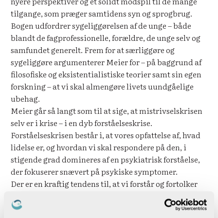
nyere perspektiver og et solidt modspil til de mange
tilgange, som præger samtidens syn og sprogbrug.
Bogen udfordrer sygeliggørelsen af de unge – både
blandt de fagprofessionelle, forældre, de unge selv og
samfundet generelt. Frem for at særliggøre og
sygeliggøre argumenterer Meier for – på baggrund af
filosofiske og eksistentialistiske teorier samt sin egen
forskning – at vi skal almengøre livets uundgåelige
ubehag.
Meier går så langt som til at sige, at mistrivselskrisen
selv er i krise – i en dyb forståelseskrise.
Forståelseskrisen består i, at vores opfattelse af, hvad
lidelse er, og hvordan vi skal respondere på den, i
stigende grad domineres af en psykiatrisk forståelse,
der fokuserer snævert på psykiske symptomer.
Der er en kraftig tendens til, at vi forstår og fortolker
de unges livsudfordringer i en diagnostisk
forståelsesramme og kommer til at fokusere på